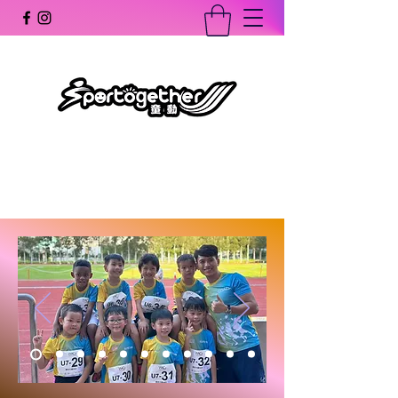
童動體育會
Sportogether Association Limited